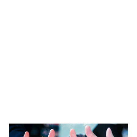
certificate2
GPM
сертификат